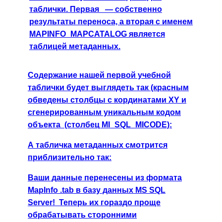
таблички. Первая — собственно
результаты переноса, а вторая с именем
MAPINFO_MAPCATALOG является
таблицей метаданных.
Содержание нашей первой учебной
таблички будет выглядеть так (красным
обведены столбцы с кординатами XY и
сгенерированным уникальным кодом
объекта (столбец MI_SQL_MICODE):
А табличка метаданных смотрится
приблизительно так:
Ваши данные перенесены из формата
MapInfo
.tab
в базу данных MS SQL
Server! Теперь их гораздо проще
обрабатывать сторонними