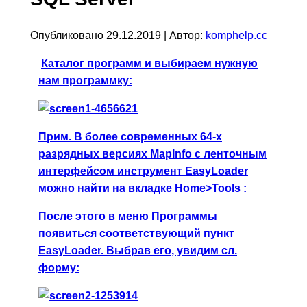
Опубликовано
29.12.2019
|
Автор:
komphelp.cc
Каталог программ
и выбираем нужную
нам программку:
Прим. В более современных 64-х
разрядных версиях MapInfo с ленточным
интерфейсом инструмент EasyLoader
можно найти на вкладке
Home>Tools
:
После этого в меню
Программы
появиться соответствующий пункт
EasyLoader. Выбрав его, увидим сл.
форму: