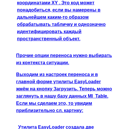
координатами XY . Это код может
понадобиться, если вы намерены в
дальнейшем каким-то образом
обрабатывать табличку и однозначно
идентифицировать каждый
пространственный объект.
Прочие опции переноса нужно выбирать
из контекста ситуации.
Выходим из настроек переноса и в
главной форме утилиты EasyLoader
жмём на кнопку Загрузить. Теперь можно
заглянуть в нашу базу данных MI_Table.
Если мы сделаем это, то увидим
приблизительно сл. картнку:
Утилита EasyLoader создала две